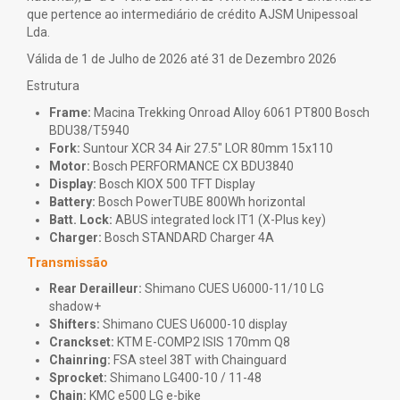
PORTA-BICICLETAS E ARRUMAÇÃO
que pertence ao intermediário de crédito AJSM Unipessoal
CAMPANHA CARBON UPGRADE
Lda.
BUZZRACK
CAMPANHA BEST PRICE
NUTRIÇÃO
Válida de 1 de Julho de 2026 até 31 de Dezembro 2026
TREEFROG
FINANCIAMENTO SEM JUROS - TAEG 0%
BEST PRICE | PRONTO PAGAMENTO
Estrutura
ARRUMAÇÃO
OUTROS ACESSÓRIOS
BEST PRICE | FINANCIAMENTO SEM JUROS
Frame:
Macina Trekking Onroad Alloy 6061 PT800 Bosch
ACESSÓRIOS CRIANÇAS
USADOS
BDU38/T5940
Fork:
Suntour XCR 34 Air 27.5" LOR 80mm 15x110
Motor:
Bosch PERFORMANCE CX BDU3840
LUBRIFICANTES, LIMPEZA E ANTIFURO
Display:
Bosch KIOX 500 TFT Display
ANTIFURO
Battery:
Bosch PowerTUBE 800Wh horizontal
BICICLETAS
Batt. Lock:
ABUS integrated lock IT1 (X-Plus key)
LIMPEZA
MONTANHA ALUMÍNIO
Charger:
Bosch STANDARD Charger 4A
LUBRIFICANTES
ESTRADA
Transmissão
MONTANHA CARBONO
Rear Derailleur:
Shimano CUES U6000-11/10 LG
shadow+
GRAVEL
Shifters:
Shimano CUES U6000-10 display
MOBILIDADE
Cranckset:
KTM E-COMP2 ISIS 170mm Q8
Chainring:
FSA steel 38T with Chainguard
Sprocket:
Shimano LG400-10 / 11-48
Chain:
KMC e500 LG e-bike