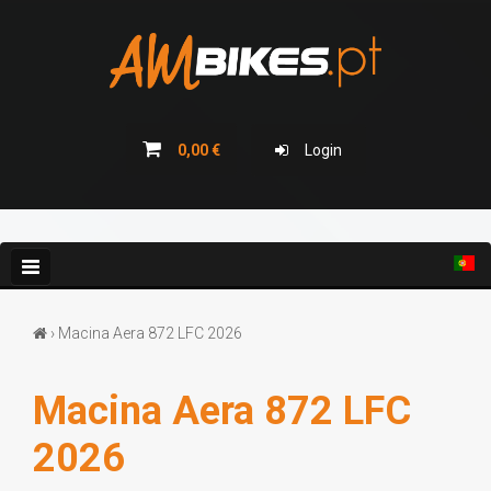
BICICLETAS
BICICLETAS ELETRICAS
0,00 €
Login
CAMPANHAS
COLEÇÃO 2026
BLOG
› Macina Aera 872 LFC 2026
Macina Aera 872 LFC
GRADES E BIDONS
2026
ACESSÓRIOS/COMPONENTES CARBONO