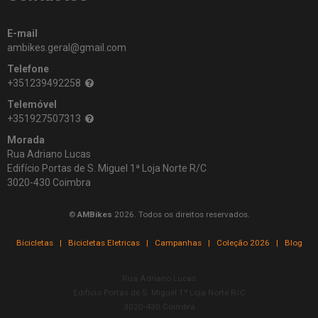
E-mail
ambikes.geral@gmail.com
Telefone
+351239492258
Telemóvel
+351927507313
Morada
Rua Adriano Lucas
Edifício Portas de S. Miguel 1ª Loja Norte R/C
3020-430 Coimbra
©
AMBikes
2026. Todos os direitos reservados.
Bicicletas
|
Bicicletas Eletricas
|
Campanhas
|
Coleção 2026
|
Blog
Rua Adriano Lucas
Edifício Portas de S. Miguel 1ª Loja Norte R/C
3020-430 Coimbra