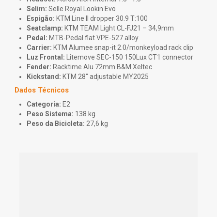
Selim:
Selle Royal Lookin Evo
Espigão:
KTM Line II dropper 30.9 T:100
Seatclamp:
KTM TEAM Light CL-FJ21 – 34,9mm
Pedal:
MTB-Pedal flat VPE-527 alloy
Carrier:
KTM Alumee snap-it 2.0/monkeyload rack clip
Luz Frontal:
Litemove SEC-150 150Lux CT1 connector
Fender:
Racktime Alu 72mm B&M Xeltec
Kickstand:
KTM 28" adjustable MY2025
Dados Técnicos
Categoria:
E2
Peso Sistema:
138 kg
Peso da Bicicleta:
27,6 kg