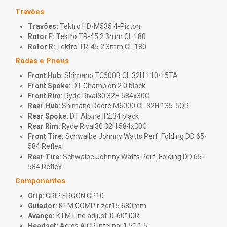
Travões
Travões:
Tektro HD-M535 4-Piston
Rotor F:
Tektro TR-45 2.3mm CL 180
Rotor R:
Tektro TR-45 2.3mm CL 180
Rodas e Pneus
Front Hub:
Shimano TC500B CL 32H 110-15TA
Front Spoke:
DT Champion 2.0 black
Front Rim:
Ryde Rival30 32H 584x30C
Rear Hub:
Shimano Deore M6000 CL 32H 135-5QR
Rear Spoke:
DT Alpine II 2.34 black
Rear Rim:
Ryde Rival30 32H 584x30C
Front Tire:
Schwalbe Johnny Watts Perf. Folding DD 65-
584 Reflex
Rear Tire:
Schwalbe Johnny Watts Perf. Folding DD 65-
584 Reflex
Componentes
Grip:
GRIP ERGON GP10
Guiador:
KTM COMP rizer15 680mm
Avanço:
KTM Line adjust. 0-60° ICR
Headset:
Acros AICR internal 1.5"-1.5"