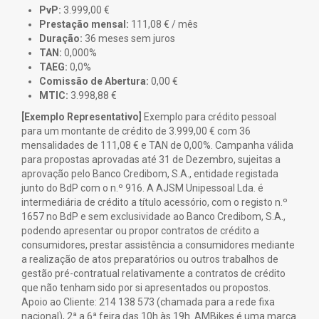
GPS E EQUIPAMENTO ELETRÓNICO
PvP:
3.999,00 €
CAPACETES KTM
QUADROS GRAVEL 2026
Prestação mensal:
111,08 € / mês
GARMIN
CAPACETES 100%
OCULOS
Duração:
36 meses sem juros
MAGENE
TAN:
0,000%
CAPACETES ESSEN
OCULOS MASSI
TAEG:
0,0%
PUNHOS E FITAS DE GUIADOR
OCULOS SUOMY
Comissão de Abertura:
0,00 €
PUNHOS TAG SECTION
MTIC:
3.998,88 €
OCULOS KTM
VESTUÁRIO
PUNHOS ESIGRIPS
[Exemplo Representativo]
Exemplo para crédito pessoal
OCULOS 100%
CALÇÕES E CALÇAS
para um montante de crédito de 3.999,00 € com 36
FITAS DE GUIADOR
PEDAIS
JERSEYS
mensalidades de 111,08 € e TAN de 0,00%. Campanha válida
PUNHOS KTM
TIME
para propostas aprovadas até 31 de Dezembro, sujeitas a
LUVAS
CALÇADO
PUNHOS TAG T1 BRAAP
aprovação pelo Banco Credibom, S.A., entidade registada
SHIMANO
IMPERMEÁVEIS
MONTANHA
junto do BdP com o n.º 916. A AJSM Unipessoal Lda. é
ELTIN
BOLSAS E BAGAGENS
intermediária de crédito a título acessório, com o registo n.º
INTERIOR
ESTRADA
1657 no BdP e sem exclusividade ao Banco Credibom, S.A.,
LOOK
MEIAS
LUZES
podendo apresentar ou propor contratos de crédito a
CRANKBROTHERS
consumidores, prestar assistência a consumidores mediante
ACESSÓRIOS TEXTIL
MAGPED
a realização de atos preparatórios ou outros trabalhos de
CADEADOS
BLUSÕES
gestão pré-contratual relativamente a contratos de crédito
que não tenham sido por si apresentados ou propostos.
CAMPANHAS
Apoio ao Cliente: 214 138 573 (chamada para a rede fixa
EDIÇÃO LIMITADA 1964
nacional), 2ª a 6ª feira das 10h às 19h. AMBikes é uma marca