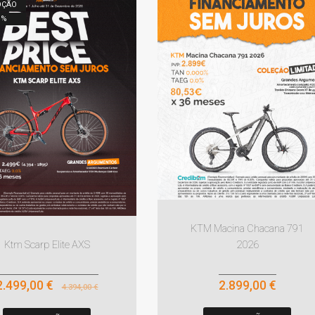
OÇÃO
1
%
KTM Macina Chacana 791
2026
Ktm Scarp Elite AXS
2.899,00 €
2.499,00 €
4.394,00 €