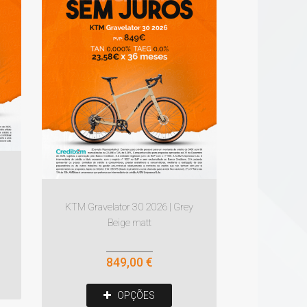
KTM Gravelator 30 2026 | Grey
Beige matt
849,00 €
OPÇÕES