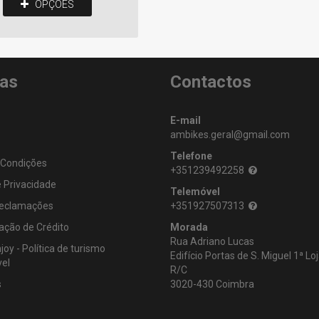
OPÇÕES
as
Contactos
s
E-mail
ambikes.geral@gmail.com
Telefone
 Condições
+351239492258
e Privacidade
Telemóvel
Reclamações
+351927507313
ação de Crédito
Morada
Rua Adriano Lucas
oy - Política de turismo
Edifício Portas de S. Miguel 1ª Lo
el
R/C
s
3020-430 Coimbra