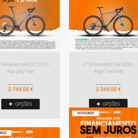
Gravelator elite Di2 2026 |
KTM Gravelator Elite 2026 |
Blue grey matt
Bright Teal matt
2.749,00 €
2.349,00 €
OPÇÕES
OPÇÕES
NOVIDADE
ADE