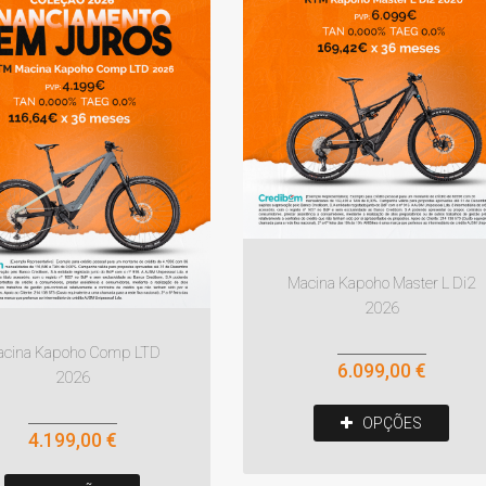
Macina Kapoho Master L Di2
2026
cina Kapoho Comp LTD
6.099,00 €
2026
OPÇÕES
4.199,00 €