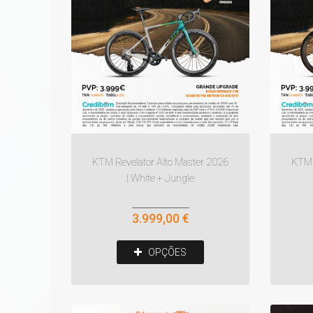
KTM Revelator Alto Master 2026
KTM 
| White + Jungle
3.999,00 €
OPÇÕES