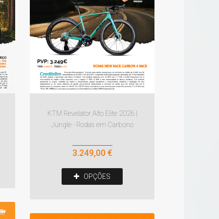
KTM Revelator Alto Elite 2026 |
Jungle - Rodas em Carbono
3.249,00 €
OPÇÕES