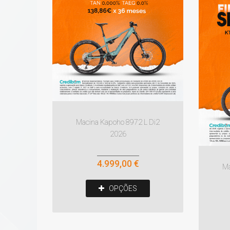
Macina Kapoho 8972 L Di2
2026
4.999,00 €
Ma
OPÇÕES