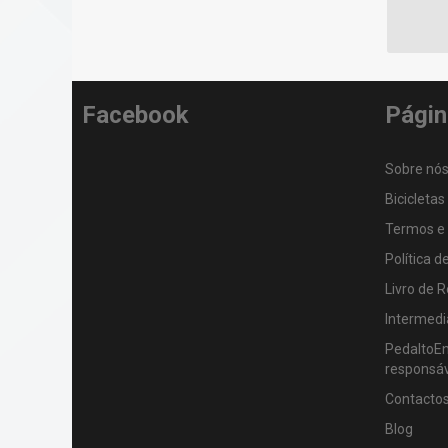
Facebook
Págin
Sobre nó
Bicicletas
Termos e
Política d
Livro de 
Intermedi
PedaltoEnj
responsáv
Contacto
Blog