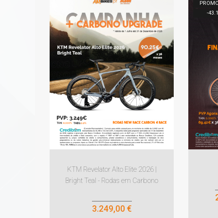
PROM
-
43.
KTM Revelator Alto Elite 2026 |
Bright Teal - Rodas em Carbono
3.249,00 €