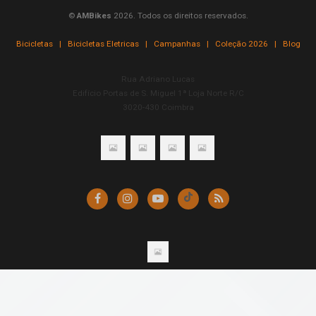
©
AMBikes
2026. Todos os direitos reservados.
Bicicletas
|
Bicicletas Eletricas
|
Campanhas
|
Coleção 2026
|
Blog
Rua Adriano Lucas
Edifício Portas de S. Miguel 1ª Loja Norte R/C
3020-430 Coimbra