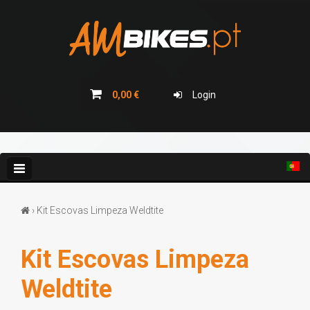
BICICLETAS
BICICLETAS ELETRICAS
0,00 €
Login
CAMPANHAS
COLEÇÃO 2026
BLOG
› Kit Escovas Limpeza Weldtite
Kit Escovas Limpeza
GRADES E BIDONS
Weldtite
ACESSÓRIOS/COMPONENTES CARBONO