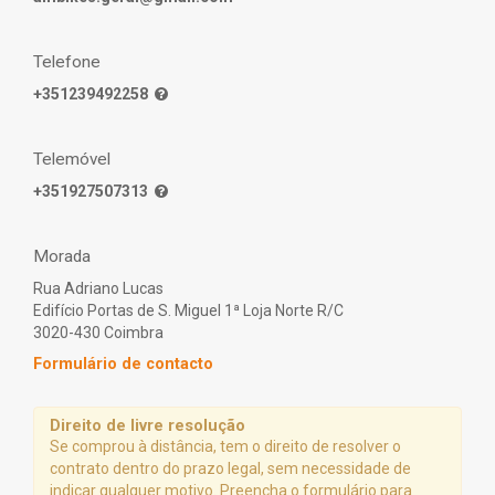
ELÉTRICAS
RIGIDAS
PNEUS
MOBILIDADE
BTT
SELINS
2026
ELETRICAS
MOBILIDADE
Telefone
ELÉTRICAS
FERRAMENTAS
GRAVEL
ELETRICAS
+351239492258
2026
GRAVEL
PELÍCULAS
ELÉTRICAS
ELETRICAS
DE
ESTRADA
ESTRADA
Telemóvel
PROTECÇÃO
2026
ELETRICAS
+351927507313
ELÉTRICAS
MONTANHA
CAPACETES
MONTANHA
SUSPENSÃO
2026
TOTAL
SEMI-
Morada
RIGIDAS
CAPACETES
SUOMY
GPS
Rua Adriano Lucas
ELÉTRICAS
E
MONTANHA
CAPACETES
EQUIPAMENTO
Edifício Portas de S. Miguel 1ª Loja Norte R/C
LIGHT
KTM
ELETRÓNICO
3020-430 Coimbra
2026
-
CAPACETES
Formulário de contacto
BOSCH
100%
GARMIN
SX
OCULOS
CAPACETES
MAGENE
ELÉTRICAS
ESSEN
Direito de livre resolução
MOBILIDADE
OCULOS
Se comprou à distância, tem o direito de resolver o
LIGHT
MASSI
PUNHOS
2026
contrato dentro do prazo legal, sem necessidade de
E
-
OCULOS
FITAS
indicar qualquer motivo. Preencha o formulário para