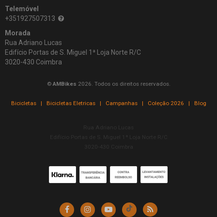
Telemóvel
+351927507313
Morada
Rua Adriano Lucas
Edifício Portas de S. Miguel 1ª Loja Norte R/C
3020-430 Coimbra
©
AMBikes
2026. Todos os direitos reservados.
Bicicletas
|
Bicicletas Eletricas
|
Campanhas
|
Coleção 2026
|
Blog
Rua Adriano Lucas
Edifício Portas de S. Miguel 1ª Loja Norte R/C
3020-430 Coimbra