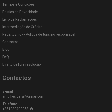
ALUMÍNIO
Termos e Condições
ESTRADA
Política de Privacidade
MONTANHA
CARBONO
Livro de Reclamações
GRAVEL
Intermediação de Crédito
MOBILIDADE
PedaltoEnjoy - Política de turismo responsável
Contactos
Blog
FAQ
Direito de livre resolução
Contactos
E-mail
ambikes.geral@gmail.com
Telefone
+351239492258